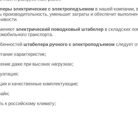
леры электрические с электроподъемом
в нашей компании, 
ь производительность, уменьшит затраты и обеспечит выполнен
чивости.
именяют
электрический поводковый штабелер
в складских по
томобильного транспорта.
обенностей
штабелера ручного с электроподъемом
следует о
етание характеристик;
жение даже при высоких нагрузках;
луатация;
кция и качественные комплектующие;
зайн;
ть к российскому климату;