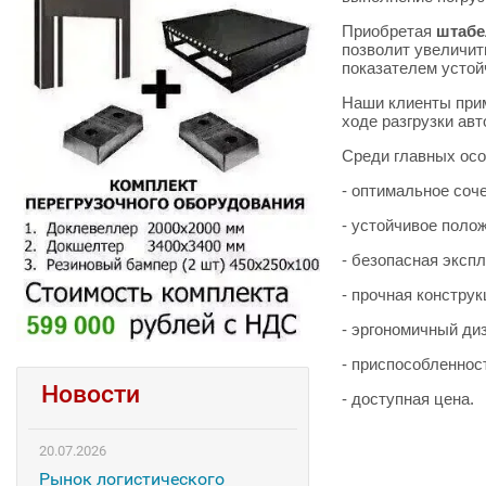
Приобретая
штабе
позволит увеличит
показателем устой
Наши клиенты пр
ходе разгрузки ав
Среди главных ос
- оптимальное соч
- устойчивое поло
- безопасная эксп
- прочная констру
- эргономичный ди
- приспособленнос
Новости
- доступная цена.
20.07.2026
Рынок логистического