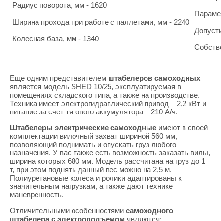
Радиус поворота, мм - 1620
Парамет
Ширина прохода при работе с паллетами, мм - 2240
Допусти
Колесная база, мм - 1340
Собстве
Дорожный просвет, мм - 30
Еще одним представителем
штабелеров самоходных
является модель SHED 10/25, эксплуатируемая в
помещениях складского типа, а также на производстве.
Техника имеет электрогидравлический привод – 2,2 кВт и
питание за счет тягового аккумулятора – 210 А/ч.
Штабелеры электрические самоходные
имеют в своей
комплектации вилочный захват шириной 560 мм,
позволяющий поднимать и опускать груз любого
назначения. У вас также есть возможность заказать вилы,
ширина которых 680 мм. Модель рассчитана на груз до 1
т, при этом поднять данный вес можно на 2,5 м.
Полиуретановые колеса и ролики адаптированы к
значительным нагрузкам, а также дают технике
маневренность.
Отличительными особенностями
самоходного
штабелера с электроподъемом
являются: